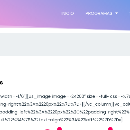
INICIO
PROGRAMAS
s
 width=»1/6″][us_image image=»24260″ size=»full» css=
ng-right%22%3A%2220px%22%7D%7D»][/vc_column][vc_col
padding-left%22%3A%2220px%22%2C%22padding-right%22
ult%22%3A%7B%22text-align%22%3A%22left%22%7D%7D»]