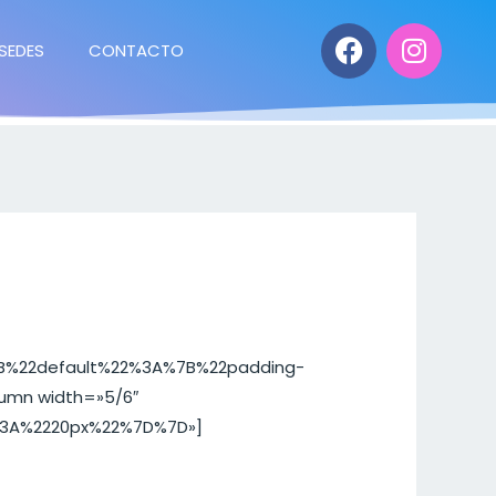
SEDES
CONTACTO
»%7B%22default%22%3A%7B%22padding-
umn width=»5/6″
%3A%2220px%22%7D%7D»]