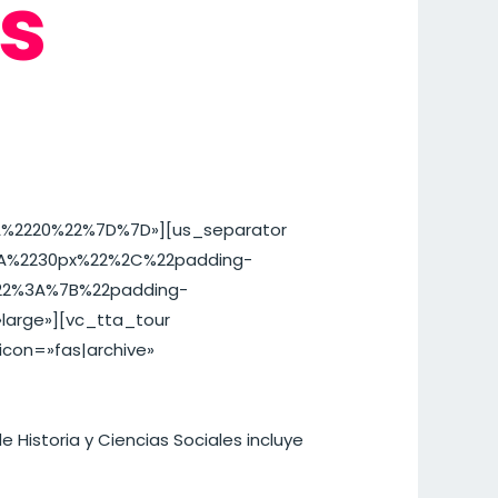
as
%2220%22%7D%7D»][us_separator
%3A%2230px%22%2C%22padding-
%22%3A%7B%22padding-
arge»][vc_tta_tour
icon=»fas|archive»
toria y Ciencias Sociales incluye