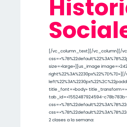
Histor
Social
[/vc_column_text][/vc_column][/vc
css=»%7B%22default%22%3A%7B%22
size=»large»][us_image image=»2
right%22%3A%2230px%22%7D%7D»][/
left%22%3A%2230px%22%2C%22paddin
title_font=»body» title_transform=
tab_id=»1552487924594-c78b783b-13
css=»%7B%22default%22%3A%7B%22
css=»%7B%22default%22%3A%7B%22col
2 clases a la semana: