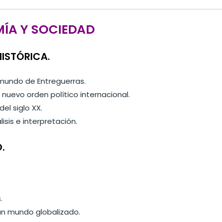
ÍA Y SOCIEDAD
HISTÓRICA.
 mundo de Entreguerras.
 nuevo orden político internacional.
el siglo XX.
isis e interpretación.
.
.
 un mundo globalizado.