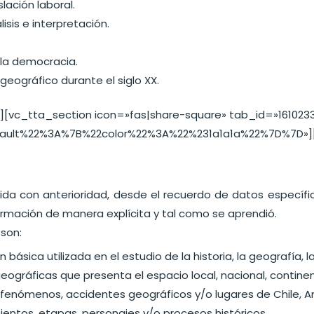
slación laboral.
isis e interpretación.
 la democracia.
eográfico durante el siglo XX.
][vc_tta_section icon=»fas|share-square» tab_id=»16102
efault%22%3A%7B%22color%22%3A%22%231a1a1a%22%7D%7D»]
ida con anterioridad, desde el recuerdo de datos específ
formación de manera explícita y tal como se aprendió.
son:
básica utilizada en el estudio de la historia, la geografía, l
 geográficas que presenta el espacio local, nacional, continen
 fenómenos, accidentes geográficos y/o lugares de Chile, A
entos, etapas, personajes y/o procesos históricos.