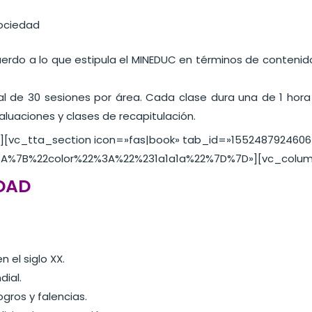
Sociedad
rdo a lo que estipula el MINEDUC en términos de contenido
al de 30 sesiones por área. Cada clase dura una de 1 hor
valuaciones y clases de recapitulación.
][vc_tta_section icon=»fas|book» tab_id=»1552487924606-
%3A%7B%22color%22%3A%22%231a1a1a%22%7D%7D»][vc_colum
DAD
 el siglo XX.
dial.
gros y falencias.