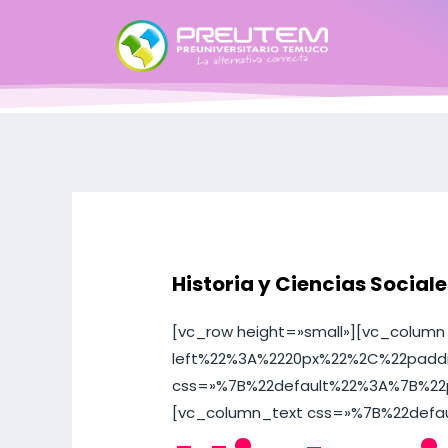
Historia y Ciencias Sociale
[vc_row height=»small»][vc_column
left%22%3A%2220px%22%2C%22paddi
css=»%7B%22default%22%3A%7B%22
[vc_column_text css=»%7B%22defa