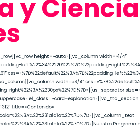
ia y Cienci
es
_row][vc_row height=»auto»][vc_column width=»1/4″
padding-left%22%3A%2220%22%2C%22padding-right%22%3A
4261″ css=»%7B%22default%22%3A%7B%22padding-left%22
vc_column][vc_column width=»3/4″ css=»%7B%22default
g-right%22%3A%2230px%22%7D%7D»][us_separator size=»l
»uppercase» el_class=»card–explanation»][vc_tta_section 
12″ title=»Contenido»
color%22%3A%22%231a1a1a%22%7D%7D»][vc_column_text
or%22%3A%22%231a1a1a%22%7D%7D»]Nuestro Programa de His